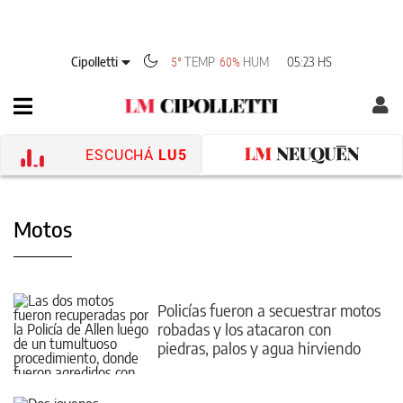
Cipolletti
TEMP
HUM
05:23 HS
5°
60%
ESCUCHÁ
LU5
Motos
Policías fueron a secuestrar motos
robadas y los atacaron con
piedras, palos y agua hirviendo