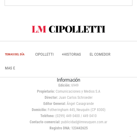
CIPOLLETTI
+HISTORIAS
EL COMEDOR
TEMAS DEL DÍA
MAS E
Información
Edición:
6949
Propietario:
Comunicaciones y Medios S.A
Director:
Juan Carlos Schroeder
Editor General:
Ángel Casagrande
Domicilio:
Fotheringham 445, Neuquén (CP 8300)
Teléfono:
(0299) 449 0400 / 449 0410
Contacto comercial:
publicidad@lmneuquen.com.ar
Registro DNA: 123442625