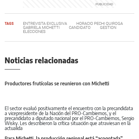
TAGS
ENTREVISTA EXCLUSIVA
HORACIO PECHI QUIROGA
GABRIELA MICHETTI
CANDIDATO
GESTION
ELECCIONES
Noticias relacionadas
Productores frutícolas se reunieron con Michetti
El sector evaluó positivamente el encuentro con la precandidata
a vicepresidente de la Nación del PRO-Cambiemos, y el
precandidato a diputado nacional por el PRO-Cambiemos, Sergio
Wisky. Les describieron la crítica situación que atraviesan en la
actualida
Para Michetti, la producción regional está “acogotada”