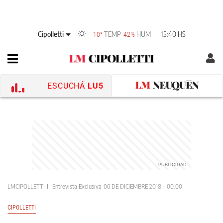
Cipolletti
TEMP
HUM
15:40 HS
10°
42%
ESCUCHÁ
LU5
LMCIPOLLETTI
Entrevista Exclusiva
06 DE DICIEMBRE 2018 - 00:00
CIPOLLETTI