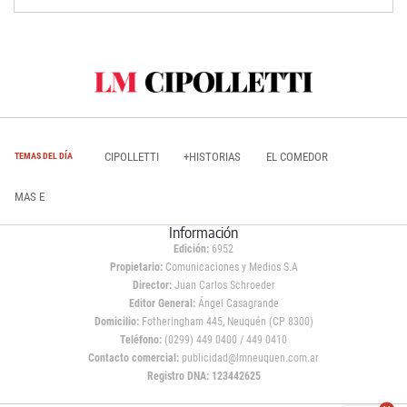
CIPOLLETTI
+HISTORIAS
EL COMEDOR
TEMAS DEL DÍA
MAS E
Información
Edición:
6952
Propietario:
Comunicaciones y Medios S.A
Director:
Juan Carlos Schroeder
Editor General:
Ángel Casagrande
Domicilio:
Fotheringham 445, Neuquén (CP 8300)
Teléfono:
(0299) 449 0400 / 449 0410
Contacto comercial:
publicidad@lmneuquen.com.ar
Registro DNA: 123442625