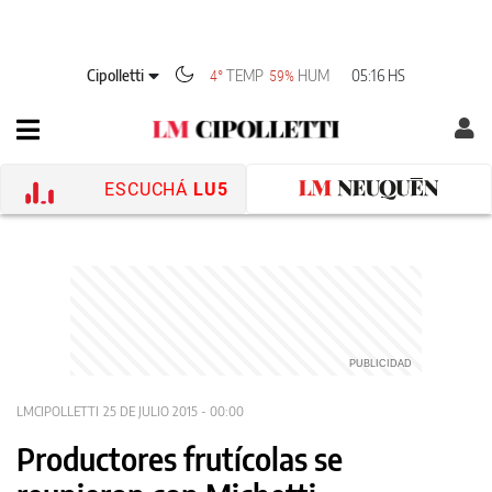
Cipolletti
TEMP
HUM
05:16 HS
4°
59%
ESCUCHÁ
LU5
LMCIPOLLETTI
25 DE JULIO 2015 - 00:00
Productores frutícolas se