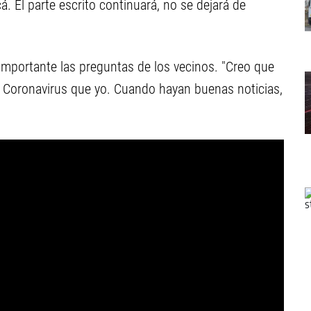
á. El parte escrito continuará, no se dejará de
importante las preguntas de los vecinos. "Creo que
oronavirus que yo. Cuando hayan buenas noticias,