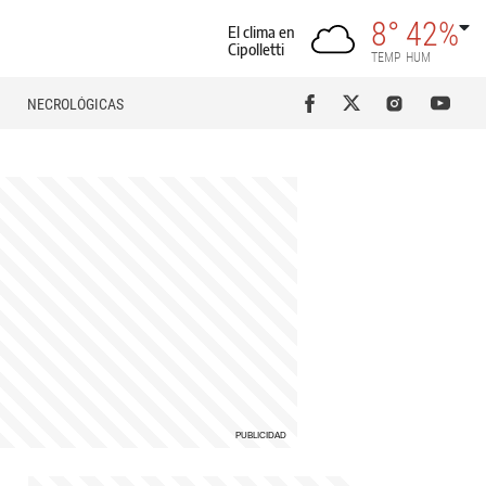
8°
42%
El clima en
Cipolletti
TEMP
HUM
NECROLÓGICAS