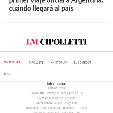
cuándo llegará al país
CIPOLLETTI
+HISTORIAS
EL COMEDOR
TEMAS DEL DÍA
MAS E
Información
Edición:
6950
Propietario:
Comunicaciones y Medios S.A
Director:
Juan Carlos Schroeder
Editor General:
Ángel Casagrande
Domicilio:
Fotheringham 445, Neuquén (CP 8300)