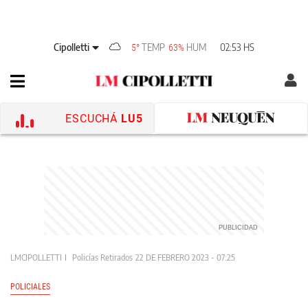
Cipolletti
TEMP
HUM
02:53 HS
5°
63%
ESCUCHÁ
LU5
LMCIPOLLETTI
Policías Retirados
22 DE FEBRERO 2023 - 07:25
POLICIALES