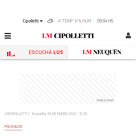
Cipolletti
TEMP
HUM
09:04 HS
4°
51%
ESCUCHÁ
LU5
LMCIPOLLETTI
Acusados
29 DE ENERO 2023 - 12:32
POLICIALES