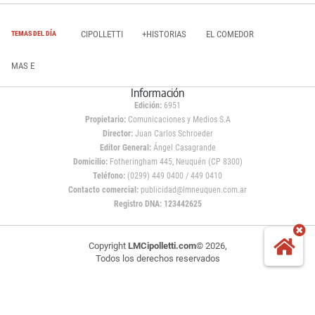
CIPOLLETTI
+HISTORIAS
EL COMEDOR
TEMAS DEL DÍA
MAS E
Información
Edición:
6951
Propietario:
Comunicaciones y Medios S.A
Director:
Juan Carlos Schroeder
Editor General:
Ángel Casagrande
Domicilio:
Fotheringham 445, Neuquén (CP 8300)
Teléfono:
(0299) 449 0400 / 449 0410
Contacto comercial:
publicidad@lmneuquen.com.ar
Registro DNA: 123442625
Copyright
LMCipolletti.com
© 2026,
Todos los derechos reservados