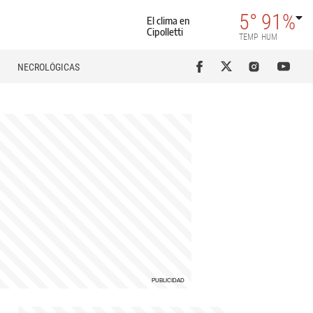
5°
91%
El clima en
Cipolletti
TEMP
HUM
NECROLÓGICAS