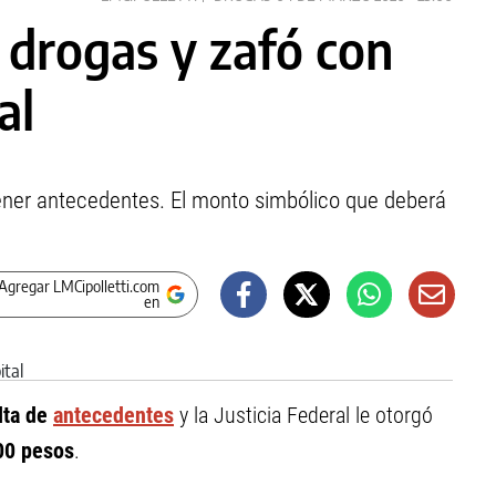
 drogas y zafó con
al
 tener antecedentes. El monto simbólico que deberá
Agregar LMCipolletti.com
en
lta de
antecedentes
y la Justicia Federal le otorgó
0 pesos
.