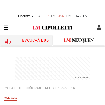
Cipolletti
TEMP
HUM
14:27 HS
10°
45%
ESCUCHÁ
LU5
LMCIPOLLETTI
Fernández Oro
17 DE FEBRERO 2020 - 11:16
POLICIALES