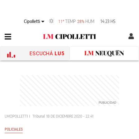
Cipolletti
TEMP
HUM
14:23 HS
11°
28%
ESCUCHÁ
LU5
LMCIPOLLETTI
Tribunal
18 DE DICIEMBRE 2020 - 22:41
POLICIALES