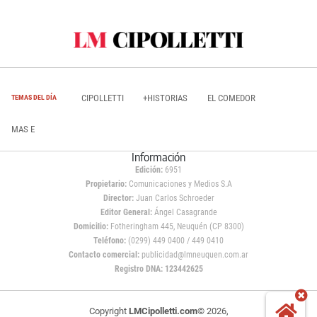
CIPOLLETTI
+HISTORIAS
EL COMEDOR
TEMAS DEL DÍA
MAS E
Información
Edición:
6951
Propietario:
Comunicaciones y Medios S.A
Director:
Juan Carlos Schroeder
Editor General:
Ángel Casagrande
Domicilio:
Fotheringham 445, Neuquén (CP 8300)
Teléfono:
(0299) 449 0400 / 449 0410
Contacto comercial:
publicidad@lmneuquen.com.ar
Registro DNA: 123442625
Copyright
LMCipolletti.com
© 2026,