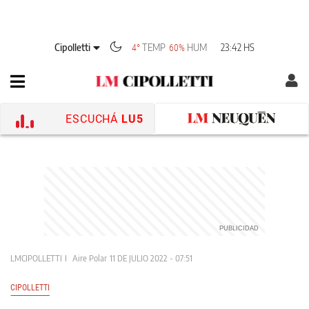
Cipolletti
TEMP
HUM
23:42 HS
4°
60%
ESCUCHÁ
LU5
LMCIPOLLETTI
Aire Polar
11 DE JULIO 2022 - 07:51
CIPOLLETTI