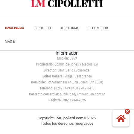
CIPOLLETTI
+HISTORIAS
EL COMEDOR
TEMAS DEL DÍA
MAS E
Información
Edición:
6953
Propietario:
Comunicaciones y Medios S.A
Director:
Juan Carlos Schroeder
Editor General:
Ángel Casagrande
Domicilio:
Fotheringham 445, Neuquén (CP 8300)
Teléfono:
(0299) 449 0400 / 449 0410
Contacto comercial:
publicidad@lmneuquen.com.ar
Registro DNA: 123442625
Copyright
LMCipolletti.com
© 2026,
Todos los derechos reservados