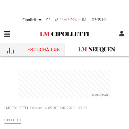
Cipolletti
TEMP
HUM
03:35 HS
4°
59%
ESCUCHÁ
LU5
LMCIPOLLETTI
Coronavirus
05 DE JUNIO 2020 - 00:00
CIPOLLETTI