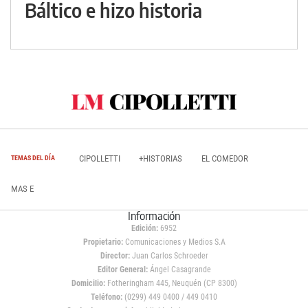
Báltico e hizo historia
CIPOLLETTI
+HISTORIAS
EL COMEDOR
TEMAS DEL DÍA
MAS E
Información
Edición:
6952
Propietario:
Comunicaciones y Medios S.A
Director:
Juan Carlos Schroeder
Editor General:
Ángel Casagrande
Domicilio:
Fotheringham 445, Neuquén (CP 8300)
Teléfono:
(0299) 449 0400 / 449 0410