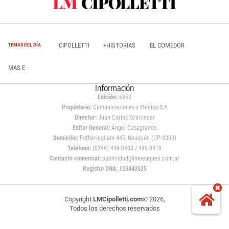
CIPOLLETTI
+HISTORIAS
EL COMEDOR
TEMAS DEL DÍA
MAS E
Información
Edición:
6952
Propietario:
Comunicaciones y Medios S.A
Director:
Juan Carlos Schroeder
Editor General:
Ángel Casagrande
Domicilio:
Fotheringham 445, Neuquén (CP 8300)
Teléfono:
(0299) 449 0400 / 449 0410
Contacto comercial:
publicidad@lmneuquen.com.ar
Registro DNA: 123442625
Copyright
LMCipolletti.com
© 2026,
Todos los derechos reservados