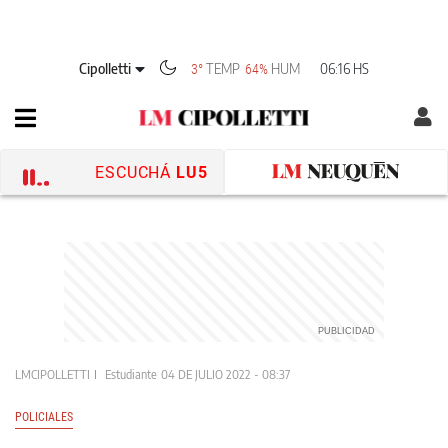
Cipolletti
TEMP
HUM
06:16 HS
3°
64%
ESCUCHÁ
LU5
LMCIPOLLETTI
Estudiante
04 DE JULIO 2022 - 08:37
POLICIALES