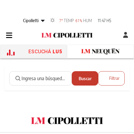
Cipolletti
TEMP
HUM
11:47 HS
7°
61%
ESCUCHÁ
LU5
Buscar
Filtrar