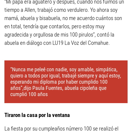
“Mi papá era aguatero y después, cuando nos fuimos un
tiempo a Allen, trabajó como verdulero. Yo ahora soy
mamá, abuela y bisabuela, no me acuerdo cuántos son
en total, tendría que contarlos, pero estoy muy
agradecida y orgullosa de mis 100 pirulos”, contó la
abuela en diálogo con LU19 La Voz del Comahue.
“Nunca me peleé con nadie, soy amable, simpática,
quiero a todos por igual, trabajé siempre y aquí estoy,
esperando mi diploma por haber cumplido 100
años”,dijo Paula Fuentes, abuela cipoleña que
cumplió 100 años
Tiraron la casa por la ventana
La fiesta por su cumpleaños número 100 se realizó el