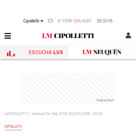
Cipolletti
TEMP
HUM
00:33 HS
6°
55%
ESCUCHÁ
LU5
LMCIPOLLETTI
Historias De Vida
21 DE AGOSTO 2018 - 00:00
CIPOLLETTI