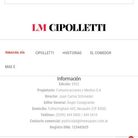
CIPOLLETTI
+HISTORIAS
EL COMEDOR
TEMAS DEL DÍA
MAS E
Información
Edición:
6952
Propietario:
Comunicaciones y Medios S.A
Director:
Juan Carlos Schroeder
Editor General:
Ángel Casagrande
Domicilio:
Fotheringham 445, Neuquén (CP 8300)
Teléfono:
(0299) 449 0400 / 449 0410
Contacto comercial:
publicidad@lmneuquen.com.ar
Registro DNA: 123442625