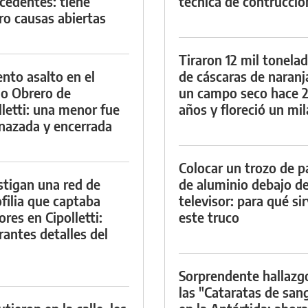
cedentes: tiene
técnica de contrucció
ro causas abiertas
Tiraron 12 mil tonela
ento asalto en el
de cáscaras de naranj
io Obrero de
un campo seco hace 
lletti: una menor fue
años y floreció un mi
azada y encerrada
Colocar un trozo de p
stigan una red de
de aluminio debajo de
filia que captaba
televisor: para qué si
res en Cipolletti:
este truco
rantes detalles del
Sorprendente hallazg
las "Cataratas de san