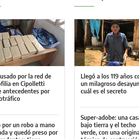
cusado por la red de
Llegó a los 119 años c
ilia en Cipolletti
un milagroso desayun
e antecedentes por
cuál es el secreto
otráfico
Super-adobe: una cas
 por un robo a mano
bajo tierra y el techo
da y quedó preso por
verde, con una origina