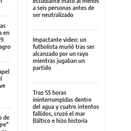
n
estudiante mató al menos
a seis personas antes de
ser neutralizado
das
a en
29
Impactante video: un
lagro
futbolista murió tras ser
alcanzado por un rayo
mientras jugaban un
partido
apel
l
rve
Tras 55 horas
ininterrumpidas dentro
del agua y cuatro intentos
fallidos, cruzó el mar
o de
Báltico e hizo historia
gre"