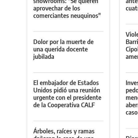
showrooms: "Se quieren
ante
aprovechar de los
cuat
comerciantes neuquinos"
Viol
Dolor por la muerte de
Barr
una querida docente
Cipo
jubilada
amen
El embajador de Estados
Inve
Unidos pidió una reunión
pedo
urgente con el presidente
meno
de la Cooperativa CALF
aber
caso
Árboles, raíces y ramas