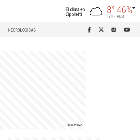
8°
46%
El clima en
Cipolletti
TEMP
HUM
NECROLÓGICAS