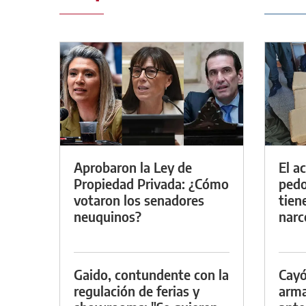
Aprobaron la Ley de
El a
Propiedad Privada: ¿Cómo
pedof
votaron los senadores
tien
neuquinos?
narc
Gaido, contundente con la
Cayó
regulación de ferias y
arma