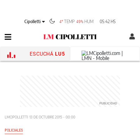
Cipolletti
TEMP
HUM
05:42 HS
4°
49%
ESCUCHÁ
LU5
LMCIPOLLETTI
13 DE OCTUBRE 2015 - 00:00
POLICIALES