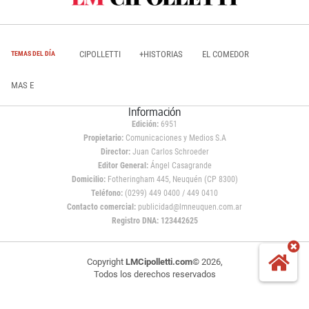
CIPOLLETTI
+HISTORIAS
EL COMEDOR
TEMAS DEL DÍA
MAS E
Información
Edición:
6951
Propietario:
Comunicaciones y Medios S.A
Director:
Juan Carlos Schroeder
Editor General:
Ángel Casagrande
Domicilio:
Fotheringham 445, Neuquén (CP 8300)
Teléfono:
(0299) 449 0400 / 449 0410
Contacto comercial:
publicidad@lmneuquen.com.ar
Registro DNA: 123442625
Copyright
LMCipolletti.com
© 2026,
Todos los derechos reservados