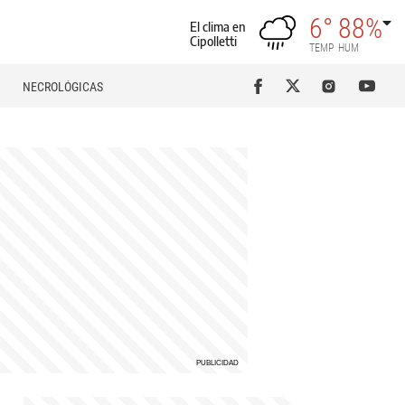
6°
88%
El clima en
Cipolletti
TEMP
HUM
NECROLÓGICAS