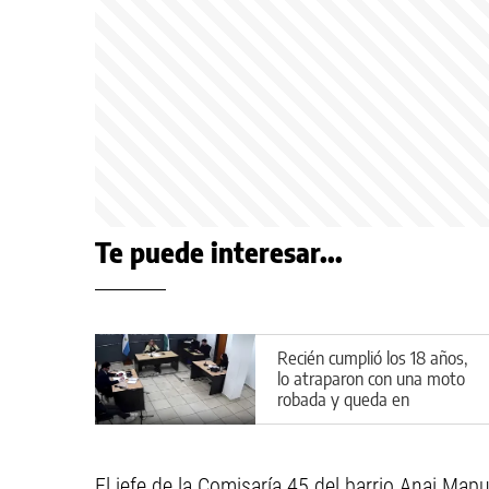
Te puede interesar...
Recién cumplió los 18 años,
lo atraparon con una moto
robada y queda en
preventiva por la Ley de
Reiterancia
El jefe de la Comisaría 45 del barrio Anai Map