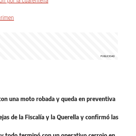
ón por la cuarentena
crimen
n con una moto robada y queda en preventiva
jas de la Fiscalía y la Querella y confirmó las
y todo terminó con un operativo cerrojo en