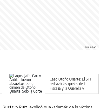
Caso Otoño Uriarte: El STJ
rechazó las quejas de la
Fiscalía y la Querella y
confirmó las absoluciones
u, Gustavo Ruíz, explicó que -además de la víctima