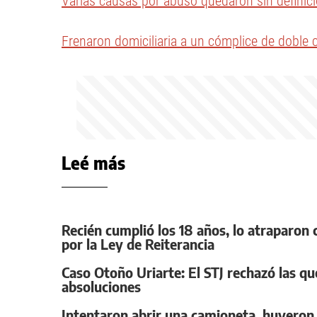
Varias causas por abuso quedaron sin definici
Frenaron domiciliaria a un cómplice de doble 
Leé más
Recién cumplió los 18 años, lo atraparo
por la Ley de Reiterancia
Caso Otoño Uriarte: El STJ rechazó las que
absoluciones
Intentaron abrir una camioneta, huyeron 