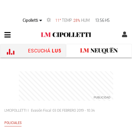
Cipolletti
TEMP
HUM
13:56 HS
11°
28%
ESCUCHÁ
LU5
LMCIPOLLETTI
Evasión Fiscal
03 DE FEBRERO 2019 - 10:34
POLICIALES