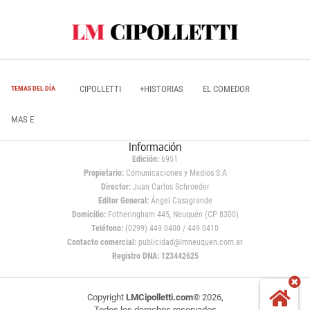
CIPOLLETTI
+HISTORIAS
EL COMEDOR
TEMAS DEL DÍA
MAS E
Información
Edición:
6951
Propietario:
Comunicaciones y Medios S.A
Director:
Juan Carlos Schroeder
Editor General:
Ángel Casagrande
Domicilio:
Fotheringham 445, Neuquén (CP 8300)
Teléfono:
(0299) 449 0400 / 449 0410
Contacto comercial:
publicidad@lmneuquen.com.ar
Registro DNA: 123442625
Copyright
LMCipolletti.com
© 2026,
Todos los derechos reservados