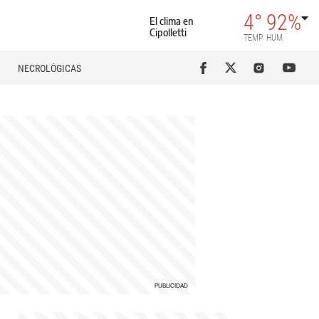
4°
92%
El clima en
Cipolletti
TEMP
HUM
NECROLÓGICAS