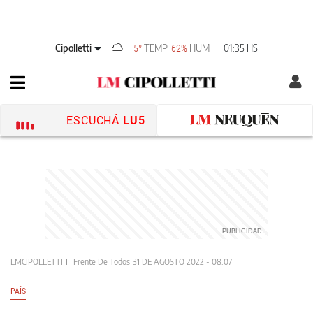
Cipolletti
TEMP
HUM
01:35 HS
5°
62%
ESCUCHÁ
LU5
LMCIPOLLETTI
Frente De Todos
31 DE AGOSTO 2022 - 08:07
PAÍS