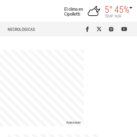
5°
45%
El clima en
Cipolletti
TEMP
HUM
NECROLÓGICAS