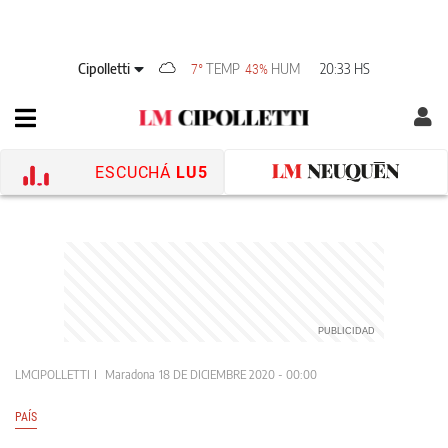
Cipolletti
TEMP
HUM
20:33 HS
7°
43%
ESCUCHÁ
LU5
LMCIPOLLETTI
Maradona
18 DE DICIEMBRE 2020 - 00:00
PAÍS