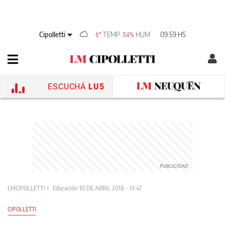
Cipolletti
TEMP
HUM
09:59 HS
6°
54%
ESCUCHÁ
LU5
LMCIPOLLETTI
Educación
10 DE ABRIL 2018 - 13:47
CIPOLLETTI