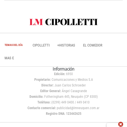
CIPOLLETTI
+HISTORIAS
EL COMEDOR
TEMAS DEL DÍA
MAS E
Información
Edición:
6950
Propietario:
Comunicaciones y Medios S.A
Director:
Juan Carlos Schroeder
Editor General:
Ángel Casagrande
Domicilio:
Fotheringham 445, Neuquén (CP 8300)
Teléfono:
(0299) 449 0400 / 449 0410
Contacto comercial:
publicidad@lmneuquen.com.ar
Registro DNA: 123442625