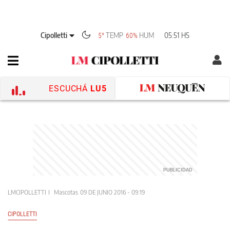
Cipolletti
TEMP
HUM
05:51 HS
5°
60%
ESCUCHÁ
LU5
LMCIPOLLETTI
Mascotas
09 DE JUNIO 2016 - 09:19
CIPOLLETTI