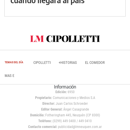
CIPOLLETTI
+HISTORIAS
EL COMEDOR
TEMAS DEL DÍA
MAS E
Información
Edición:
6950
Propietario:
Comunicaciones y Medios S.A
Director:
Juan Carlos Schroeder
Editor General:
Ángel Casagrande
Domicilio:
Fotheringham 445, Neuquén (CP 8300)
Teléfono:
(0299) 449 0400 / 449 0410
Contacto comercial:
publicidad@lmneuquen.com.ar