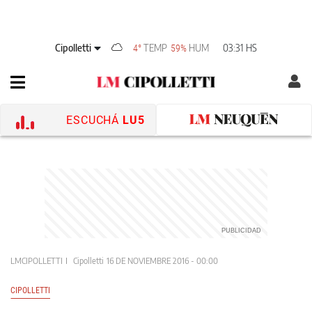
Cipolletti
TEMP
HUM
03:31 HS
4°
59%
ESCUCHÁ
LU5
LMCIPOLLETTI
Cipolletti
16 DE NOVIEMBRE 2016 - 00:00
CIPOLLETTI