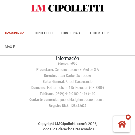
CIPOLLETTI
+HISTORIAS
EL COMEDOR
TEMAS DEL DÍA
MAS E
Información
Edición:
6952
Propietario:
Comunicaciones y Medios S.A
Director:
Juan Carlos Schroeder
Editor General:
Ángel Casagrande
Domicilio:
Fotheringham 445, Neuquén (CP 8300)
Teléfono:
(0299) 449 0400 / 449 0410
Contacto comercial:
publicidad@lmneuquen.com.ar
Registro DNA: 123442625
Copyright
LMCipolletti.com
© 2026,
Todos los derechos reservados