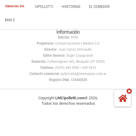
CIPOLLETTI
+HISTORIAS
EL COMEDOR
TEMAS DEL DÍA
MAS E
Información
Edición:
6950
Propietario:
Comunicaciones y Medios S.A
Director:
Juan Carlos Schroeder
Editor General:
Ángel Casagrande
Domicilio:
Fotheringham 445, Neuquén (CP 8300)
Teléfono:
(0299) 449 0400 / 449 0410
Contacto comercial:
publicidad@lmneuquen.com.ar
Registro DNA: 123442625
Copyright
LMCipolletti.com
© 2026,
Todos los derechos reservados