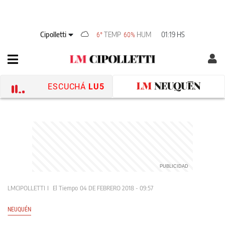
Cipolletti
TEMP
HUM
01:19 HS
6°
60%
ESCUCHÁ
LU5
LMCIPOLLETTI
El Tiempo
04 DE FEBRERO 2018 - 09:57
NEUQUÉN