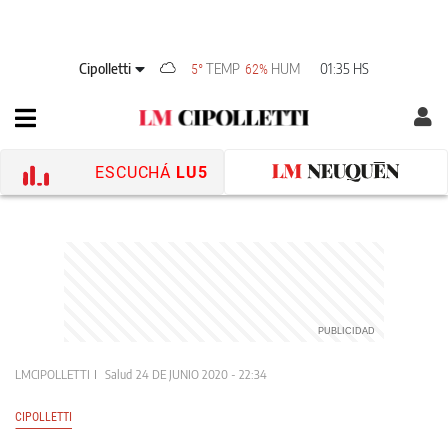
Cipolletti
TEMP
HUM
01:35 HS
5°
62%
ESCUCHÁ
LU5
LMCIPOLLETTI
Salud
24 DE JUNIO 2020 - 22:34
CIPOLLETTI