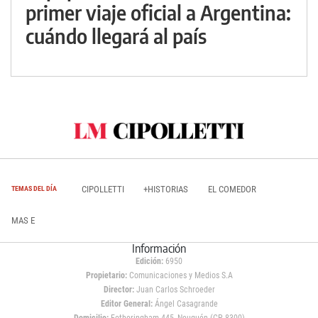
primer viaje oficial a Argentina:
cuándo llegará al país
CIPOLLETTI
+HISTORIAS
EL COMEDOR
TEMAS DEL DÍA
MAS E
Información
Edición:
6950
Propietario:
Comunicaciones y Medios S.A
Director:
Juan Carlos Schroeder
Editor General:
Ángel Casagrande