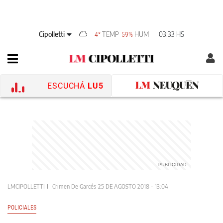
Cipolletti
TEMP
HUM
03:33 HS
4°
59%
ESCUCHÁ
LU5
LMCIPOLLETTI
Crimen De Garcés
25 DE AGOSTO 2018 - 13:04
POLICIALES