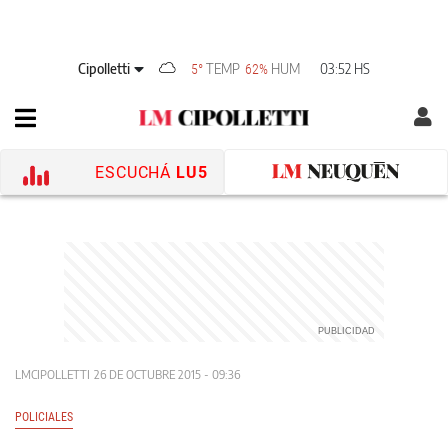
Cipolletti
TEMP
HUM
03:52 HS
5°
62%
ESCUCHÁ
LU5
LMCIPOLLETTI
26 DE OCTUBRE 2015 - 09:36
POLICIALES