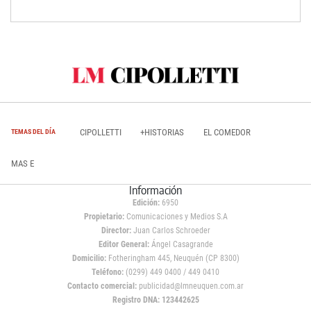
CIPOLLETTI
+HISTORIAS
EL COMEDOR
TEMAS DEL DÍA
MAS E
Información
Edición:
6950
Propietario:
Comunicaciones y Medios S.A
Director:
Juan Carlos Schroeder
Editor General:
Ángel Casagrande
Domicilio:
Fotheringham 445, Neuquén (CP 8300)
Teléfono:
(0299) 449 0400 / 449 0410
Contacto comercial:
publicidad@lmneuquen.com.ar
Registro DNA: 123442625