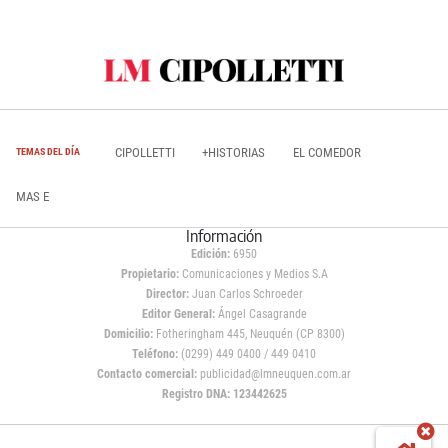
CIPOLLETTI
+HISTORIAS
EL COMEDOR
TEMAS DEL DÍA
MAS E
Información
Edición:
6950
Propietario:
Comunicaciones y Medios S.A
Director:
Juan Carlos Schroeder
Editor General:
Ángel Casagrande
Domicilio:
Fotheringham 445, Neuquén (CP 8300)
Teléfono:
(0299) 449 0400 / 449 0410
Contacto comercial:
publicidad@lmneuquen.com.ar
Registro DNA: 123442625