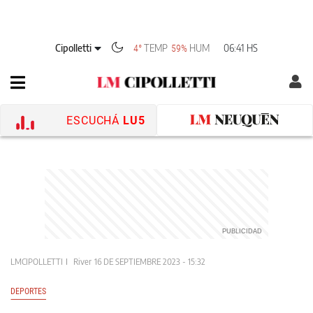
Cipolletti
TEMP
HUM
06:41 HS
4°
59%
ESCUCHÁ
LU5
LMCIPOLLETTI
River
16 DE SEPTIEMBRE 2023 - 15:32
DEPORTES