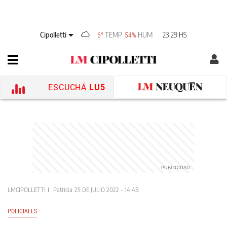
Cipolletti
TEMP
HUM
23:29 HS
6°
54%
ESCUCHÁ
LU5
LMCIPOLLETTI
Patricia
25 DE JULIO 2022 - 14:48
POLICIALES