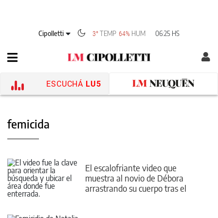
Cipolletti
TEMP
HUM
06:25 HS
3°
64%
ESCUCHÁ
LU5
femicida
El escalofriante video que
muestra al novio de Débora
arrastrando su cuerpo tras el
crimen