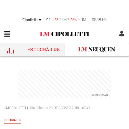
Cipolletti
TEMP
HUM
08:18 HS
5°
58%
ESCUCHÁ
LU5
LMCIPOLLETTI
Río Colorado
23 DE AGOSTO 2018 - 07:43
POLICIALES