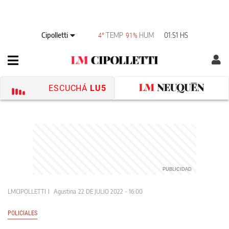
Cipolletti
TEMP
HUM
01:51 HS
4°
91%
ESCUCHÁ
LU5
LMCIPOLLETTI
Agustina
22 DE JULIO 2022 - 16:00
POLICIALES