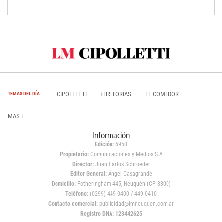
CIPOLLETTI
+HISTORIAS
EL COMEDOR
TEMAS DEL DÍA
MAS E
Información
Edición:
6950
Propietario:
Comunicaciones y Medios S.A
Director:
Juan Carlos Schroeder
Editor General:
Ángel Casagrande
Domicilio:
Fotheringham 445, Neuquén (CP 8300)
Teléfono:
(0299) 449 0400 / 449 0410
Contacto comercial:
publicidad@lmneuquen.com.ar
Registro DNA: 123442625