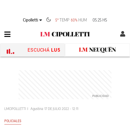
Cipolletti
TEMP
HUM
05:25 HS
5°
60%
ESCUCHÁ
LU5
LMCIPOLLETTI
Agustina
17 DE JULIO 2022 - 12:11
POLICIALES