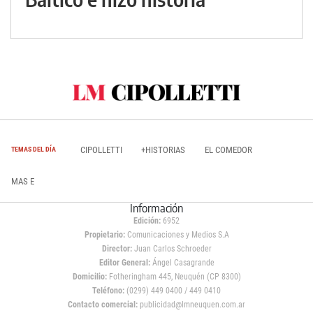
CIPOLLETTI
+HISTORIAS
EL COMEDOR
TEMAS DEL DÍA
MAS E
Información
Edición:
6952
Propietario:
Comunicaciones y Medios S.A
Director:
Juan Carlos Schroeder
Editor General:
Ángel Casagrande
Domicilio:
Fotheringham 445, Neuquén (CP 8300)
Teléfono:
(0299) 449 0400 / 449 0410
Contacto comercial:
publicidad@lmneuquen.com.ar