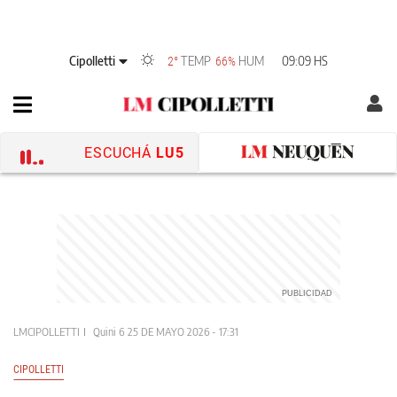
Cipolletti
TEMP
HUM
09:09 HS
2°
66%
ESCUCHÁ
LU5
LMCIPOLLETTI
Quini 6
25 DE MAYO 2026 - 17:31
CIPOLLETTI