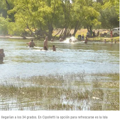
legarían a los 34 grados. En Cipolletti la opción para refrescarse es la Isla