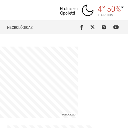
4°
50%
El clima en
Cipolletti
TEMP
HUM
NECROLÓGICAS