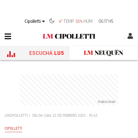
Cipolletti
TEMP
HUM
06:17 HS
4°
50%
ESCUCHÁ
LU5
LMCIPOLLETTI
Ola De Calor
22 DE FEBRERO 2025 - 10:43
CIPOLLETTI