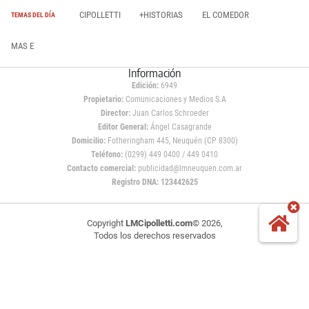
CIPOLLETTI
+HISTORIAS
EL COMEDOR
TEMAS DEL DÍA
MAS E
Información
Edición:
6949
Propietario:
Comunicaciones y Medios S.A
Director:
Juan Carlos Schroeder
Editor General:
Ángel Casagrande
Domicilio:
Fotheringham 445, Neuquén (CP 8300)
Teléfono:
(0299) 449 0400 / 449 0410
Contacto comercial:
publicidad@lmneuquen.com.ar
Registro DNA: 123442625
Copyright
LMCipolletti.com
© 2026,
Todos los derechos reservados