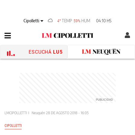
Cipolletti
TEMP
HUM
04:10 HS
4°
59%
ESCUCHÁ
LU5
LMCIPOLLETTI
Neuquén
28 DE AGOSTO 2018 - 16:05
CIPOLLETTI