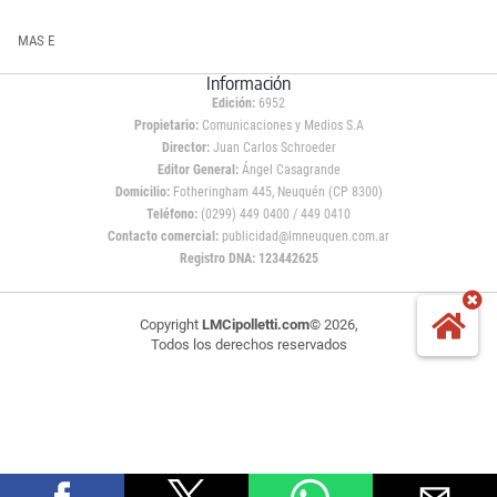
MAS E
Información
Edición:
6952
Propietario:
Comunicaciones y Medios S.A
Director:
Juan Carlos Schroeder
Editor General:
Ángel Casagrande
Domicilio:
Fotheringham 445, Neuquén (CP 8300)
Teléfono:
(0299) 449 0400 / 449 0410
Contacto comercial:
publicidad@lmneuquen.com.ar
Registro DNA: 123442625
Copyright
LMCipolletti.com
© 2026,
Todos los derechos reservados