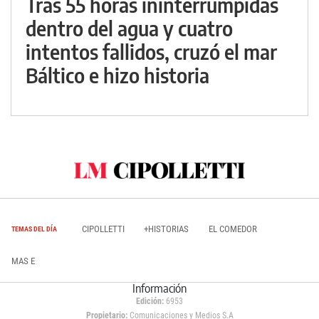
Tras 55 horas ininterrumpidas
dentro del agua y cuatro
intentos fallidos, cruzó el mar
Báltico e hizo historia
CIPOLLETTI
+HISTORIAS
EL COMEDOR
TEMAS DEL DÍA
MAS E
Información
Edición:
6953
Propietario:
Comunicaciones y Medios S.A