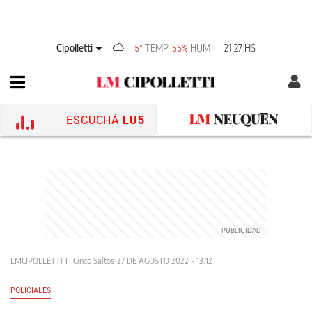
Cipolletti
TEMP
HUM
21:27 HS
5°
55%
ESCUCHÁ
LU5
LMCIPOLLETTI
Cinco Saltos
27 DE AGOSTO 2022 - 13:12
POLICIALES