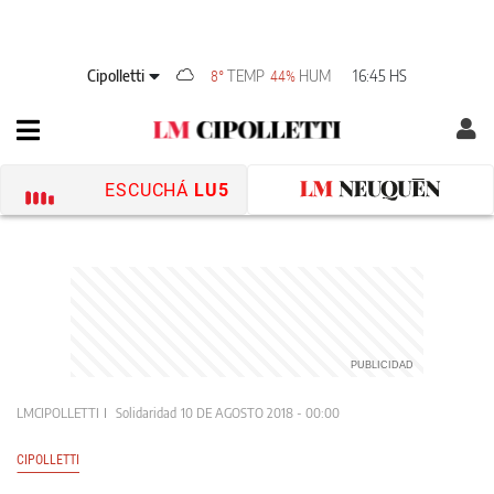
Cipolletti
TEMP
HUM
16:45 HS
8°
44%
ESCUCHÁ
LU5
LMCIPOLLETTI
Solidaridad
10 DE AGOSTO 2018 - 00:00
CIPOLLETTI