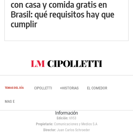
con casa y comida gratis en
Brasil: qué requisitos hay que
cumplir
CIPOLLETTI
+HISTORIAS
EL COMEDOR
TEMAS DEL DÍA
MAS E
Información
Edición:
6953
Propietario:
Comunicaciones y Medios S.A
Director:
Juan Carlos Schroeder