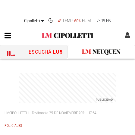
Cipolletti
TEMP
HUM
23:19 HS
4°
60%
ESCUCHÁ
LU5
LMCIPOLLETTI
Testimonio
25 DE NOVIEMBRE 2021 - 17:54
POLICIALES