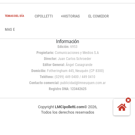
CIPOLLETTI
+HISTORIAS
EL COMEDOR
TEMAS DEL DÍA
MAS E
Información
Edición:
6953
Propietario:
Comunicaciones y Medios S.A
Director:
Juan Carlos Schroeder
Editor General:
Ángel Casagrande
Domicilio:
Fotheringham 445, Neuquén (CP 8300)
Teléfono:
(0299) 449 0400 / 449 0410
Contacto comercial:
publicidad@lmneuquen.com.ar
Registro DNA: 123442625
Copyright
LMCipolletti.com
© 2026,
Todos los derechos reservados