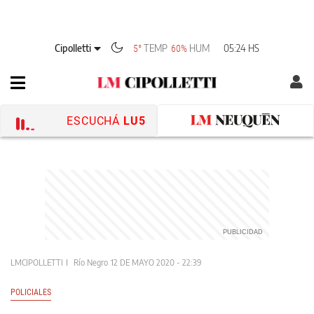
Cipolletti
TEMP
HUM
05:24 HS
5°
60%
ESCUCHÁ
LU5
LMCIPOLLETTI
Río Negro
12 DE MAYO 2020 - 22:39
POLICIALES