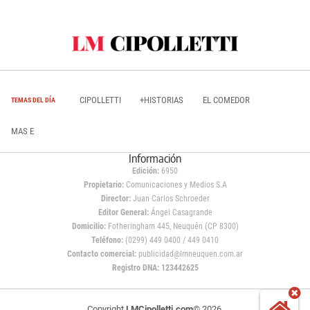
CIPOLLETTI
+HISTORIAS
EL COMEDOR
TEMAS DEL DÍA
MAS E
Información
Edición:
6950
Propietario:
Comunicaciones y Medios S.A
Director:
Juan Carlos Schroeder
Editor General:
Ángel Casagrande
Domicilio:
Fotheringham 445, Neuquén (CP 8300)
Teléfono:
(0299) 449 0400 / 449 0410
Contacto comercial:
publicidad@lmneuquen.com.ar
Registro DNA: 123442625
Copyright
LMCipolletti.com
© 2026,