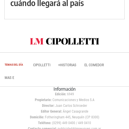
cuándo llegará al país
CIPOLLETTI
+HISTORIAS
EL COMEDOR
TEMAS DEL DÍA
MAS E
Información
Edición:
6949
Propietario:
Comunicaciones y Medios S.A
Director:
Juan Carlos Schroeder
Editor General:
Ángel Casagrande
Domicilio:
Fotheringham 445, Neuquén (CP 8300)
Teléfono:
(0299) 449 0400 / 449 0410
Contacto comercial:
publicidad@lmneuquen.com.ar