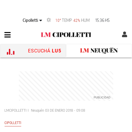
Cipolletti
TEMP
HUM
15:36 HS
10°
42%
ESCUCHÁ
LU5
LMCIPOLLETTI
Neuquén
03 DE ENERO 2018 - 09:08
CIPOLLETTI