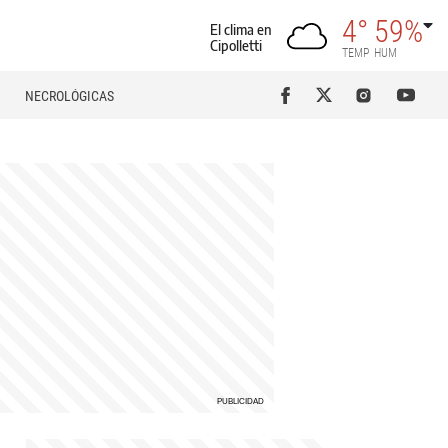
4°
59%
El clima en
Cipolletti
TEMP
HUM
NECROLÓGICAS