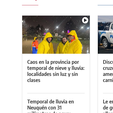
Caos en la provincia por
Discu
temporal de nieve y lluvia:
cruz
localidades sin luz y sin
amen
clases
carn
Temporal de lluvia en
Le e
Neuquén con 31
de g