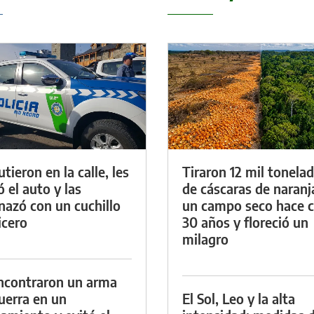
tieron en la calle, les
Tiraron 12 mil tonela
ó el auto y las
de cáscaras de naranj
azó con un cuchillo
un campo seco hace c
icero
30 años y floreció un
milagro
ncontraron un arma
uerra en un
El Sol, Leo y la alta