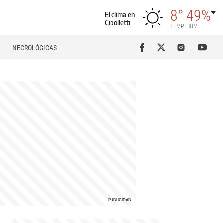
8°
49%
El clima en
Cipolletti
TEMP
HUM
NECROLÓGICAS