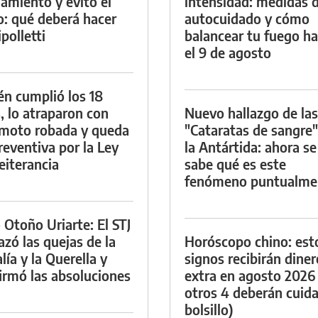
namiento y evitó el
intensidad: medidas 
io: qué deberá hacer
autocuidado y cómo
polletti
balancear tu fuego h
el 9 de agosto
én cumplió los 18
, lo atraparon con
Nuevo hallazgo de las
moto robada y queda
"Cataratas de sangre"
reventiva por la Ley
la Antártida: ahora se
eiterancia
sabe qué es este
fenómeno puntualme
 Otoño Uriarte: El STJ
azó las quejas de la
Horóscopo chino: est
lía y la Querella y
signos recibirán diner
irmó las absoluciones
extra en agosto 2026
otros 4 deberán cuida
bolsillo)