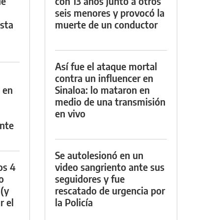
de
con 13 años junto a otros
seis menores y provocó la
asta
muerte de un conductor
Así fue el ataque mortal
contra un influencer en
 en
Sinaloa: lo mataron en
medio de una transmisión
en vivo
nte
Se autolesionó en un
os 4
video sangriento ante sus
o
seguidores y fue
 (y
rescatado de urgencia por
r el
la Policía