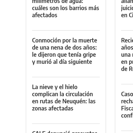
milímetros de agua:
alla
cuáles son los barrios más
juic
afectados
en Ci
Conmoción por la muerte
Reci
de una nena de dos años:
años
le dijeron que tenía gripe
una 
y murió al día siguiente
en p
de R
La nieve y el hielo
complican la circulación
Caso
en rutas de Neuquén: las
rech
zonas afectadas
Fisca
conf