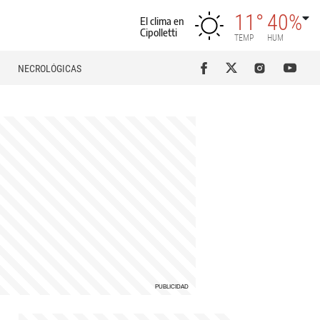
11°
40%
El clima en
Cipolletti
TEMP
HUM
NECROLÓGICAS