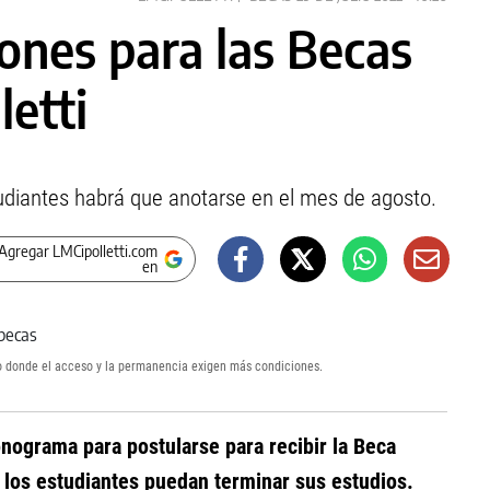
iones para las Becas
letti
tudiantes habrá que anotarse en el mes de agosto.
Agregar LMCipolletti.com
en
to donde el acceso y la permanencia exigen más condiciones.
ronograma para postularse para recibir la Beca
 los estudiantes puedan terminar sus estudios.