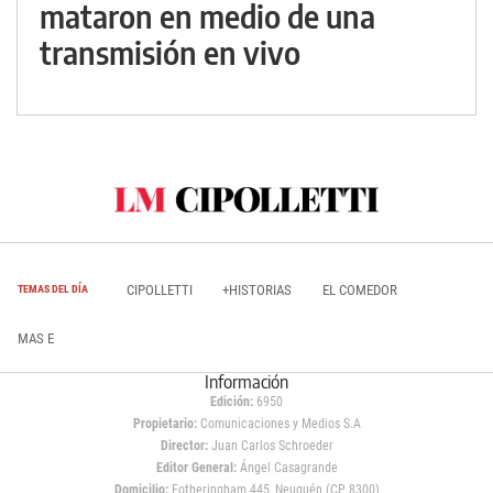
mataron en medio de una
transmisión en vivo
CIPOLLETTI
+HISTORIAS
EL COMEDOR
TEMAS DEL DÍA
MAS E
Información
Edición:
6950
Propietario:
Comunicaciones y Medios S.A
Director:
Juan Carlos Schroeder
Editor General:
Ángel Casagrande
Domicilio:
Fotheringham 445, Neuquén (CP 8300)