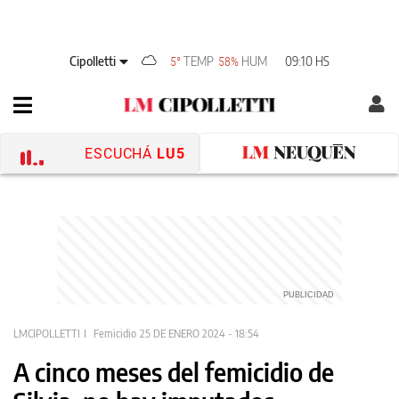
Cipolletti
TEMP
HUM
09:10 HS
5°
58%
ESCUCHÁ
LU5
LMCIPOLLETTI
Femicidio
25 DE ENERO 2024 - 18:54
A cinco meses del femicidio de