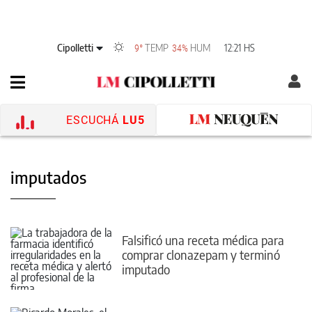
Cipolletti
TEMP
HUM
12:21 HS
9°
34%
ESCUCHÁ
LU5
imputados
Falsificó una receta médica para
comprar clonazepam y terminó
imputado